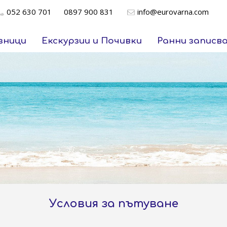
052 630 701
0897 900 831
info@eurovarna.com
зници
Екскурзии и Почивки
Ранни записв
Условия за пътуване