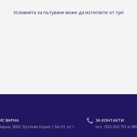
Условията за пътуване може да изтеглите от тук!
ИС ВАРНА
ЗА КОНТАКТИ
 Варна, 9002,
бул.Княз Борис I,
No.91, ет.1
тел.: 052/ 630 701
и 08