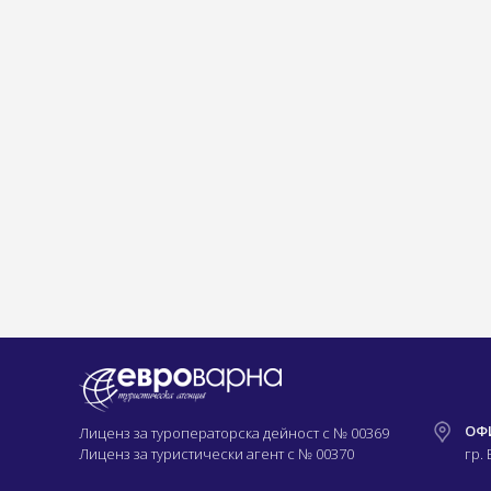
ОФ
Лиценз за туроператорска дейност с
№ 00369
Лиценз за туристически агент с
№ 00370
гр.