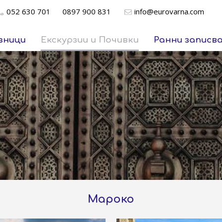
052 630 701
0897 900 831
info@eurovarna.com
зници
Екскурзии и Почивки
Ранни записв
Мароко