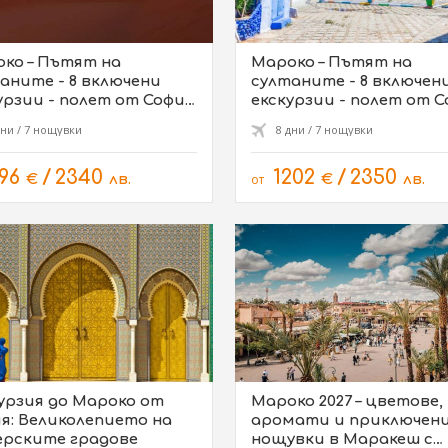
ко – Пътят на
Мароко – Пътят на
аните - 8 включени
султаните - 8 включен
урзии - полет от София
екскурзии - полет от 
- 09.10, 23.10
дни / 7 нощувки
8 дни / 7 нощувки
196
/
2340
1202
/
2350
€
лв.
от
€
лв.
урзия до Мароко от
Мароко 2027 – цветове,
я: Великолепието на
аромати и приключения
рските градове
нощувки в Маракеш с