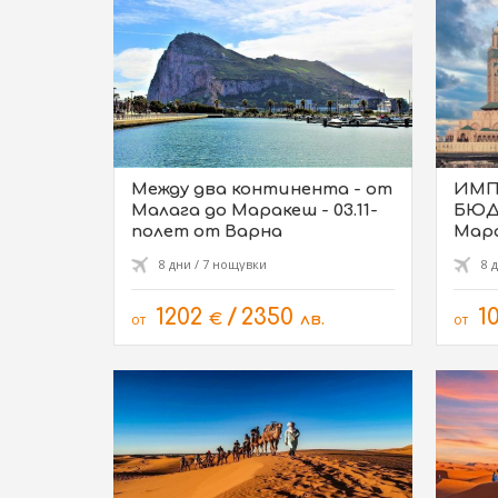
Между два континента - от
ИМП
Малага до Маракеш - 03.11-
БЮД
полет от Варна
Мара
Софи
8 дни / 7 нощувки
8 
1202
/
2350
1
от
€
лв.
от