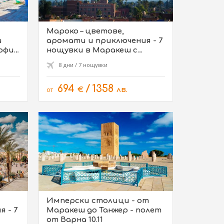
Мароко – цветове,
и
аромати и приключения - 7
София
нощувки в Маракеш с
полет от София
8 дни / 7 нощувки
694
/
1358
от
€
лв.
Имперски столици - от
 - 7
Маракеш до Танжер - полет
от Варна 10.11