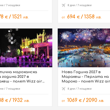
полет от София
дни / 7 нощувки
8 дни / 7 нощувки
78
/
1521
694
/
1358
€
лв.
от
€
лв.
тична мароканска
Нова Година 2027 в
 година 2027 в
Маракеш - Перлата на
кеш - полет Wizz air
Мароко - полет Wizz ai
офия - 26.12
София - 29.12
дни / 7 нощувки
8 дни / 7 нощувки
88
/
1932
1069
/
2090
€
лв.
от
€
лв.