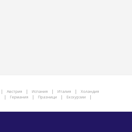
|
|
|
|
Австрия
Испания
Италия
Холандия
|
|
|
|
а
Германия
Празници
Екскурзии