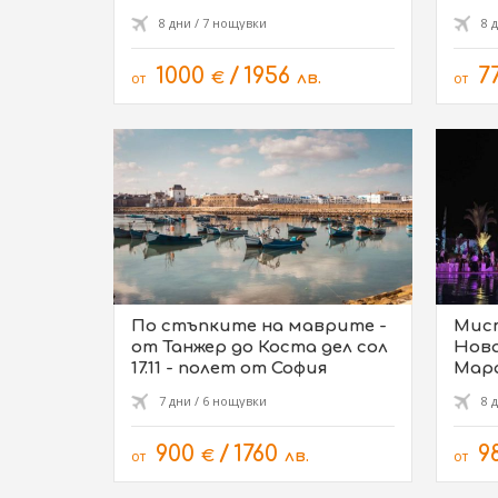
8 дни / 7 нощувки
8 
1000
/
1956
7
от
€
лв.
от
По стъпките на маврите -
Мис
от Танжер до Коста дел сол
Нова
17.11 - полет от София
Мара
от С
7 дни / 6 нощувки
8 
900
/
1760
9
от
€
лв.
от