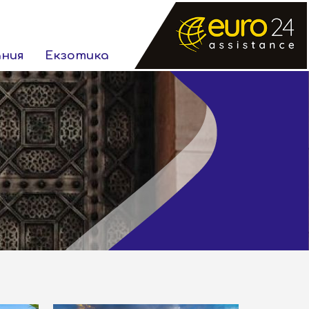
ания
Екзотика