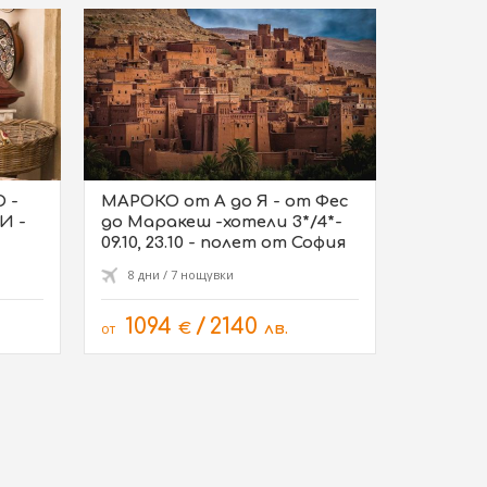
 -
МАРОКО от А до Я - от Фес
И -
до Маракеш -хотели 3*/4*-
09.10, 23.10 - полет от София
8 дни / 7 нощувки
1094
/
2140
от
€
лв.