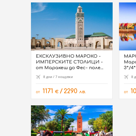
ЕКСКЛУЗИВНО МАРОКО -
МАРО
ИМПЕРСКИТЕ СТОЛИЦИ -
Мара
от Маракеш до Фес- полет
3*/4* - 16.10 - полет 
от София 16.10
Соф
8 дни / 7 нощувки
8 
1171
/
2290
1
от
€
лв.
от