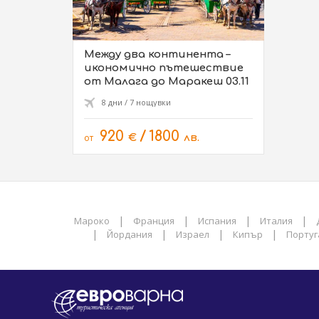
Между два континента –
икономично пътешествие
от Малага до Маракеш 03.11
8 дни / 7 нощувки
920
/
1800
от
€
лв.
|
|
|
|
Мароко
Франция
Испания
Италия
|
|
|
|
Йордания
Израел
Кипър
Португ