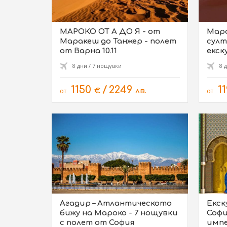
МАРОКО ОТ А ДО Я - от
Маро
Маракеш до Танжер - полет
султ
от Варна 10.11
екск
16.10
8 дни / 7 нощувки
8 
1150
/
2249
1
от
€
лв.
от
Агадир – Атлантическото
Екск
бижу на Мароко - 7 нощувки
Софи
с полет от София
импе