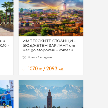
я и
ИМПЕРСКИТЕ СТОЛИЦИ -
.10 -
БЮДЖЕТЕН ВАРИАНТ от
Фес до Маракеш - хотели
3*/4* - 09.10, 23.10
8 дни / 7 нощувки
1070
/
2093
от
€
лв.