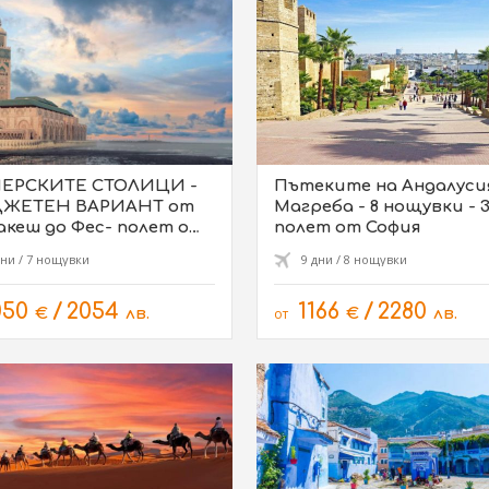
ЕРСКИТЕ СТОЛИЦИ -
Пътеките на Андалуси
ЖЕТЕН ВАРИАНТ от
Магреба - 8 нощувки - 30
кеш до Фес- полет от
полет от София
я 16.10
дни / 7 нощувки
9 дни / 8 нощувки
050
/
2054
1166
/
2280
€
лв.
от
€
лв.