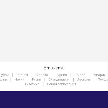
Етикети
|
|
|
|
|
Дубай
Гърция
Мароко
Турция
Египет
Унгария
|
|
|
|
|
алия
Чехия
Русия
Скандинавия
Австрия
Полш
|
|
Екзотика
Ранни записвания