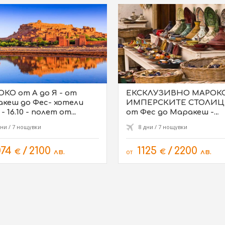
КО от А до Я - от
ЕКСКЛУЗИВНО МАРОКО
кеш до Фес- хотели
ИМПЕРСКИТЕ СТОЛИЦ
от
от Фес до Маракеш -
ия
хотели 3*/4* - 09.10, 23.10
дни / 7 нощувки
8 дни / 7 нощувки
074
/
2100
1125
/
2200
€
лв.
от
€
лв.