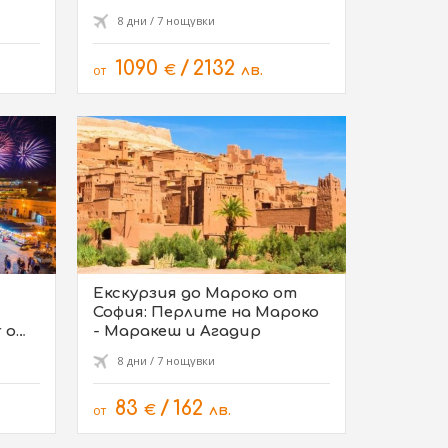
8 дни / 7 нощувки
1090
/
2132
от
€
лв.
Екскурзия до Мароко от
София: Перлите на Мароко
r от
- Маракеш и Агадир
8 дни / 7 нощувки
83
/
162
от
€
лв.