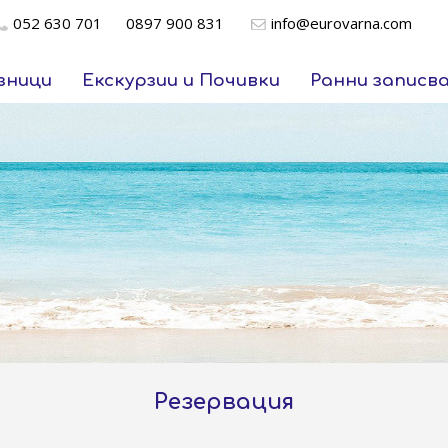
052 630 701
0897 900 831
info@eurovarna.com
зници
Екскурзии и Почивки
Ранни записв
Резервация