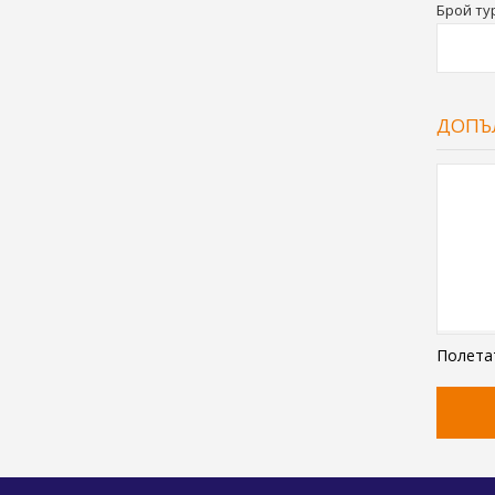
Брой ту
ДОПЪ
Полетат