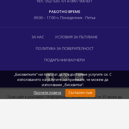
тел.: 052/ 630 701
и 0897 900 831
РАБОТНО ВРЕМЕ
09:00 – 17:00 ч.
Понеделник - Петък
ЗА НАС
УСЛОВИЯ ЗА ПЪТУВАНЕ
ПОЛИТИКА ЗА ПОВЕРИТЕЛНОСТ
ПОДАРЪЧНИ ВАУЧЕРИ
„Бисквитките“ ни помагат да предоставяме услугите си. С
използването на услугите ни приемате, че можем да
използваме „бисквитки“.
Прочети повече
Съгласен съм
Този сайт е рекламен. Информация съгласно чл. 82 от ЗТ може да
получите в нашите офиси.
Евро-Варна ЕООД © 2020 Всички права запазени