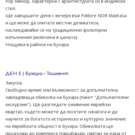
Хор Минор, характерна с архитектурата си в индийски
стил.
Ще завършите деня с вечеря във Foklore NDB Madrasa
и ще може да опитате местни деликатеси,
наслаждавайки се на традиционни фолклорни
изпълнения (включена в цената).
Нощувка в района на Бухара.
ДЕН 5 | Бухара – Ташкент
Закуска.
Свободно време или възможност за допълнителна
завладяваща обиколка на Бухара (пакет "Допълнителни
екскурзии"). Ще разгледате оживения еврейски
квартал, където можете да посетите синагога и да
научите за богатото историческо и културно значение
на еврейската общност в Бухара. Обиколката ще
продължи до комплекса Накшбанди, смятан за една от