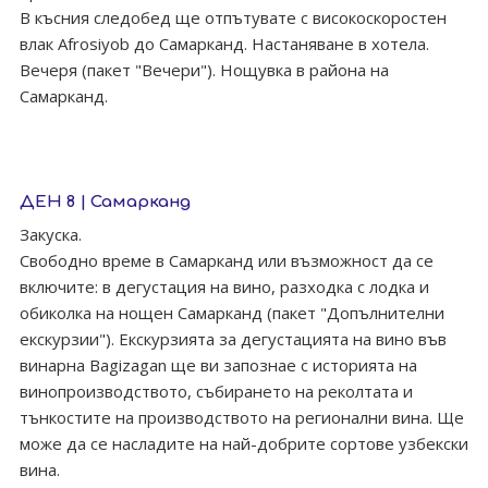
В късния следобед ще отпътувате с високоскоростен
влак Afrosiyob до Самарканд. Настаняване в хотела.
Вечеря (пакет "Вечери"). Нощувка в района на
Самарканд.
ДЕН 8 | Самарканд
Закуска.
Свободно време в Самарканд или възможност да се
включите: в дегустация на вино, разходка с лодка и
обиколка на нощен Самарканд (пакет "Допълнителни
екскурзии"). Екскурзията за дегустацията на вино във
винарна Bagizagan ще ви запознае с историята на
винопроизводството, събирането на реколтата и
тънкостите на производството на регионални вина. Ще
може да се насладите на най-добрите сортове узбекски
вина.