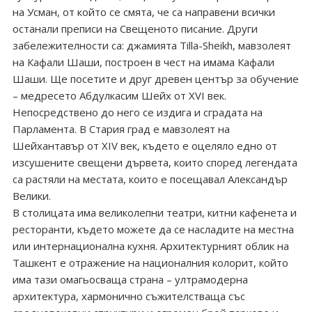
на Усман, от който се смята, че са направени всички
останали преписи на Свещеното писание. Други
забележителности са: джамията Tilla-Sheikh, мавзолеят
на Кафали Шаши, построен в чест на имама Кафали
Шаши. Ще посетите и друг древен център за обучение
– медресето Абдулкасим Шейх от XVI век.
Непосредствено до него се издига и сградата на
Парламента. В Стария град е мавзолеят на
Шейхантавър от XIV век, където е оцеляло едно от
изсушените свещени дървета, които според легендата
са растяли на местата, които е посещавал Александър
Велики.
В столицата има великолепни театри, китни кафенета и
ресторанти, където можете да се насладите на местна
или интернационална кухня. Архитектурният облик на
Ташкент е отражение на националния колорит, който
има тази омагьосваща страна – ултрамодерна
архитектура, хармонично съжителстваща със