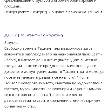
средновековни структури и огромен брой паркове и
площади.
Вечеря (пакет "Вечери"). Нощувка в района на Ташкент.
ДЕН 7 | Ташкент – Самарканд
Закуска.
Свободно време в Ташкент или възможност да се
включите в разглеждането на националния парк Ugam-
Chatkal, в близост до Ташкент (пакет "Допълнителни
екскурзии"). Ще ви се предостави възможност да се
докоснете до културния живот в Ташкент, като може да
посетите галерия (предлага се на място). "Human
House" е невероятно място, съчетаващо художествена
галерия, музей, магазин за сувенири и кафене. Намира
се в централната част на Ташкент и е лесно
разпознаваема по своите кирпичени стени и старинен
ориенталски стил.