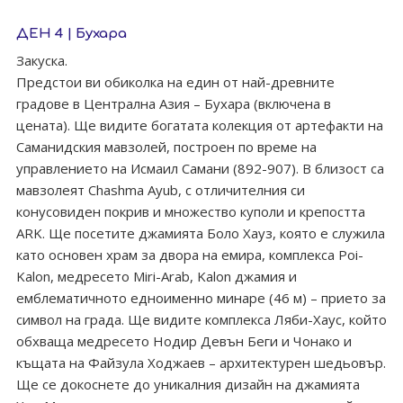
ДЕН 4 | Бухара
Закуска.
Предстои ви обиколка на един от най-древните
градове в Централна Азия – Бухара (включена в
цената). Ще видите богатата колекция от артефакти на
Саманидския мавзолей, построен по време на
управлението на Исмаил Самани (892-907). В близост са
мавзолеят Chashma Ayub, с отличителния си
конусовиден покрив и множество куполи и крепостта
ARK. Ще посетите джамията Боло Хауз, която е служила
като основен храм за двора на емира, комплекса Poi-
Kalon, медресето Miri-Arab, Kalon джамия и
емблематичното едноименно минаре (46 м) – прието за
символ на града. Ще видите комплекса Ляби-Хаус, който
обхваща медресето Нодир Девън Беги и Чонако и
къщата на Файзула Ходжаев – архитектурен шедьовър.
Ще се докоснете до уникалния дизайн на джамията