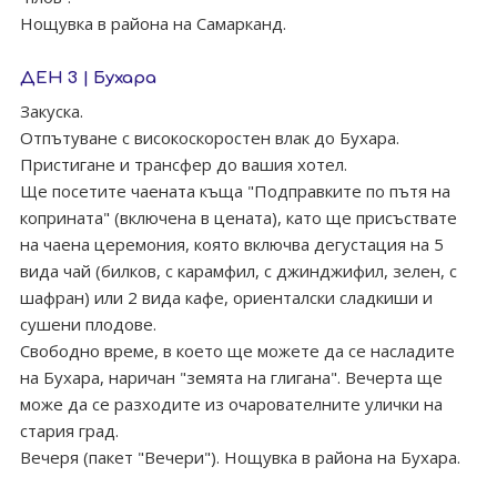
Нощувка в района на Самарканд.
ДЕН 3 | Бухара
Закуска.
Отпътуване с високоскоростен влак до Бухара.
Пристигане и трансфер до вашия хотел.
Ще посетите чаената къща "Подправките по пътя на
коприната" (включена в цената), като ще присъствате
на чаена церемония, която включва дегустация на 5
вида чай (билков, с карамфил, с джинджифил, зелен, с
шафран) или 2 вида кафе, ориенталски сладкиши и
сушени плодове.
Свободно време, в коeто ще можете да се насладите
на Бухара, наричан "земята на глигана". Вечертa ще
може да се разходите из очарователните улички на
стария град.
Вечеря (пакет "Вечери"). Нощувка в района на Бухара.