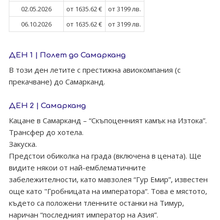
02.05.2026
от 1635.62 €
от 3199 лв.
06.10.2026
от 1635.62 €
от 3199 лв.
ДЕН 1 | Полет до Самарканд
В този ден летите с престижна авиокомпания (с
прекачване) до Самарканд.
ДЕН 2 | Самарканд
Кацане в Самарканд – “Скъпоценният камък на Изтока”.
Трансфер до хотела.
Закуска.
Предстои обиколка на града (включена в цената). Ще
видите някои от най-емблематичните
забележителности, като мавзолея “Гур Емир”, известен
още като "Гробницата на императора“. Това е мястото,
където са положени тленните останки на Тимур,
наричан “последният император на Азия”.