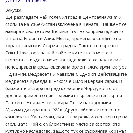
ДЕН 6 | Ташкент
Закуска.
Ще разгледате най-големия град в Централна Азия и
столица на Узбекистан (включена в цената). Ташкент се
намира в сърцето на Великия път на коприната, който
свързва Европа и Азия. Място, променяло съдбите на
хората завинаги. Старият град на Ташкент, наречен
Ески-Шаха, остава най-забележителното място в
столицата, където може да задоволите сетивата си с
неподправена средновековна ориенталска архитектура
– джамии, медресета и мавзолеи. Едно от действащите
медресета Кукелдаш, някога е било и керван-сарай. В
близост е и старата градска чаршия Чорсу, която от
древни времена е най-големият търговски център на
Ташкент. Недалеч се намира Петъчната джамия
(Джума) датираща от XV в. Друга забележителност е
комплексът Хаст-Имaм, смятан за религиозен център на
столицата. Tой е емблематично място за световното
културно наследство, защото тук се съхранява Коранът