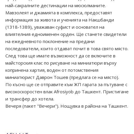
най-сакралните дестинации на мюсюлманите.
Мавзолеят и джамията в комплекса, предоставят
информация за живота и ученията на Накшбанди
(1318-1389), уважаван суфист и основател на
влиятелния едноименен орден. Ще станете свидетели
на ежедневното поклонение на предани
последователи, които отдават почит в това свято място.
След това ще имате възможност да се включите в
майсторския клас по рисуване на миниатюри върху
копринена хартия, воден от потомствения
миниатюрист Даврон Тошев (предлага се на място).
По късно ще се отправите към ЖП гарата за пътуване с
високоскоростен влак Afrosiyob до Ташкент. Пристигане
и трансфер до хотела.
Вечеря (пакет "Вечери"). Нощувка в района на Ташкент.