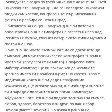
Разходката с лодка по гребния канал е акцент на "Пътя
на коприната Самарканд". Ще се насладите на красиви
гледки към хотели, конгресен център, музикалния
фонтан и разбира се Вечния град.
Обиколката на нощен Самарканд ще ви потопи в
ориенталска нощна атмосфера на осветения площад
Регистан с музика, главния пазар с автентична музика и
светлинно шоу.
По-късно ще имате възможност да се докоснете до
вълнуващия майсторски клас по калиграфия "Напиши
името си" (предлага се на място). Професионален
майстор-калиграф ще ви покаже как да изпишете
красиво името си с арабски шрифт на хартия. Това е
медитация, която ще ви даде незабравимо
изживяване, ще успокои ума ви, ще избистри мислите
ви и зареди с положителна енергия. Калиграфът
Абдужалил Ергашев ще ви подари талисман за късмет,
любов, здраве, богатство или друг, по ваш избор.
Вечеря (пакет "Вечери"). Нощувка в района на