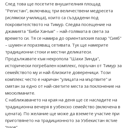
След това ще посетите внушителния площад
"Регистан", включващ три величествени медресета
(ислямски училища), които са създадени под
покровителството на Тимур. Следва посещение на
джамията "Биби Ханъм" – най-голямата в света за
времето си. Тя се намира до ориенталския пазар "Сияб"
– шумен и поразяващ сетивата. Тук ще намерите
традиционни стоки и местни деликатеси.
Продължавате към некропола "Шахи Зинда",
исторически погребален комплекс, поръчан от Тимур за
семейството му и най-близките довереници. Този
комплекс често е наричан "улицата на мъртвите" и
смятан за едно от най-светите места за поклонение на
мюсюлманите.
С наближаването на края на деня ще се насладите на
традиционна вечеря в узбекско семейство (включена в
цената). По желание ще може да вземете участие при
приготвянето на традиционното за Узбекистан ястие
“плов”.