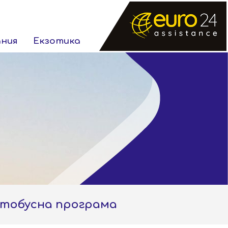
ания
Екзотика
автобусна програма