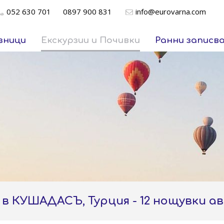
052 630 701
0897 900 831
info@eurovarna.com
зници
Екскурзии и Почивки
Ранни записв
 в КУШАДАСЪ, Турция - 12 нощувки 