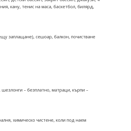
ия, кану, тенис на маса, баскетбол, билярд,
ещу заплащане), сешоар, балкон, почистване
 шезлонги – безплатно, матраци, кърпи –
ралня, химическо чистене, коли под наем