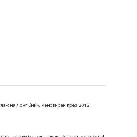
 плаж на Лонг бийч. Реновиран през 2012
сейн, детски басейн, закрит басейн, джакузи, 4