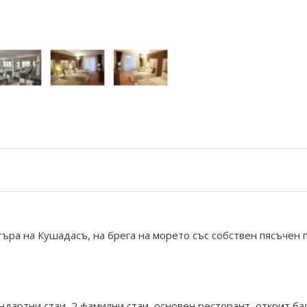
нтъра на Кушадасъ, на брега на морето със собствен пясъчен
андартни стаи, 2 фамилни стаи, основен ресторант, открит ба