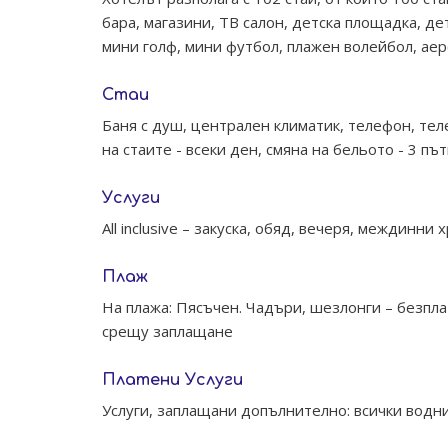
бара, магазини, TВ салон, детска площадка, дет
мини голф, мини футбол, плажен волейбол, аеро
Стаи
Баня с душ, централен климатик, телефон, тел
на стаите - всеки ден, смяна на бельото - 3 пъ
Услуги
All inclusive – закуска, обяд, вечеря, междинн
Плаж
На плажа: Пясъчен. Чадъри, шезлонги – безпла
срещу заплащане
Платени Услуги
Услуги, заплащани допълнително: всички водни