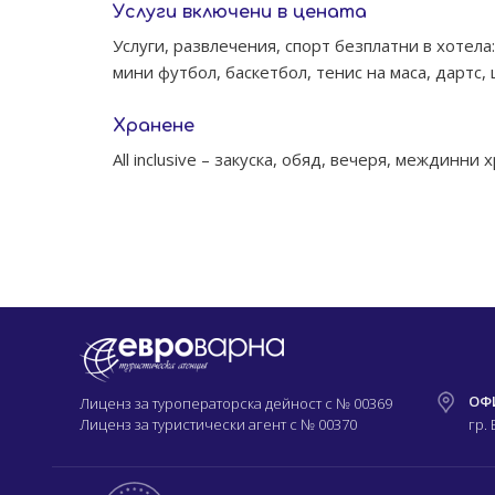
Услуги включени в цената
Услуги, развлечения, спорт безплатни в хотела
мини футбол, баскетбол, тенис на маса, дартс,
Хранене
All inclusive – закуска, обяд, вечеря, междинн
ОФ
Лиценз за туроператорска дейност с
№ 00369
Лиценз за туристически агент с
№ 00370
гр.