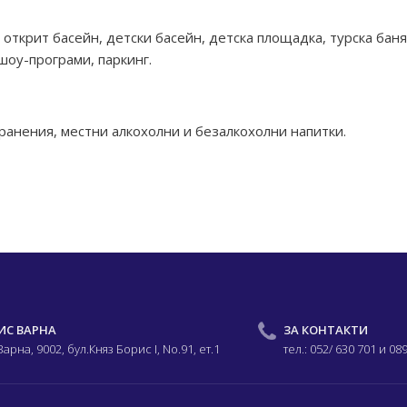
: открит басейн, детски басейн, детска площадка, турска бан
 шоу-програми, паркинг.
и хранения, местни алкохолни и безалкохолни напитки.
ИС ВАРНА
ЗА КОНТАКТИ
 Варна, 9002,
бул.Княз Борис I,
No.91, ет.1
тел.: 052/ 630 701
и 08