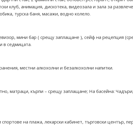
ски клуб, анимация, дискотека, видеозала и зала за развлечен
бика, турска баня, масажи, водно колело.
евизор, мини бар ( срещу заплащане ), сейф на рецепция (ср
ти в седмицата.
и хранения, местни алкохолни и безалкохолни напитки.
тно, матраци, кърпи – срещу заплащане; На басейна: Чадъри,
 спортове на плажа, лекарски кабинет, търговски център, пе