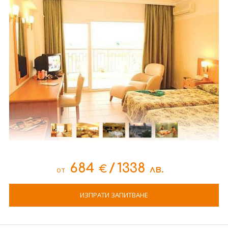
684
/
1338
€
лв.
от
ИЗПРАТИ ЗАПИТВАНЕ