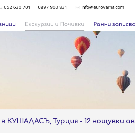
052 630 701
0897 900 831
info@eurovarna.com
зници
Екскурзии и Почивки
Ранни записв
 в КУШАДАСЪ, Турция - 12 нощувки 