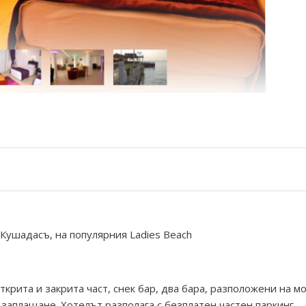
 Кушадасъ, на популярния Ladies Beach
крита и закрита част, снек бар, два бара, разположени на мо
заплащане. Хотелът разполага с безплатен частен паркинг.