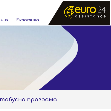
ания
Екзотика
автобусна програма