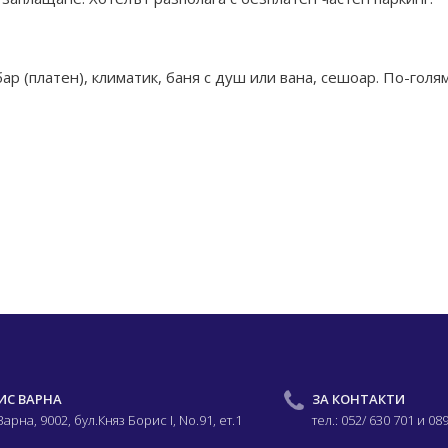
ар (платен), климатик, баня с душ или вана, сешоар. По-голя
ИС ВАРНА
ЗА КОНТАКТИ
 Варна, 9002,
бул.Княз Борис I,
No.91, ет.1
тел.: 052/ 630 701
и 08