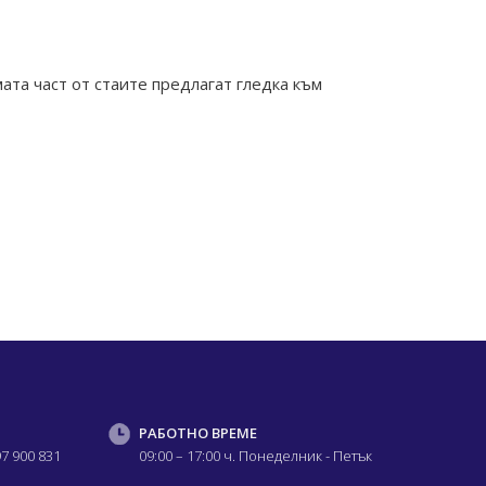
мата част от стаите предлагат гледка към
РАБОТНО ВРЕМЕ
97 900 831
09:00 – 17:00 ч.
Понеделник - Петък