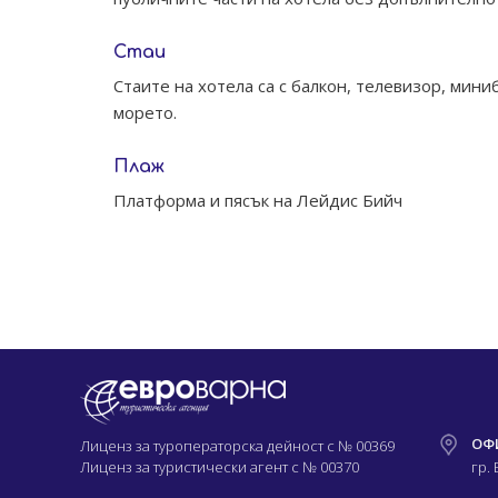
Стаи
Стаите на хотела са с балкон, телевизор, миниб
морето.
Плаж
Платформа и пясък на Лейдис Бийч
ОФ
Лиценз за туроператорска дейност с
№ 00369
Лиценз за туристически агент с
№ 00370
гр.