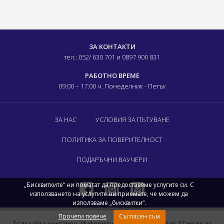
ЗА КОНТАКТИ
тел.: 052/ 630 701
и 0897 900 831
РАБОТНО ВРЕМЕ
09:00 – 17:00 ч.
Понеделник - Петък
ЗА НАС
УСЛОВИЯ ЗА ПЪТУВАНЕ
ПОЛИТИКА ЗА ПОВЕРИТЕЛНОСТ
ПОДАРЪЧНИ ВАУЧЕРИ
„Бисквитките“ ни помагат да предоставяме услугите си. С
използването на услугите ни приемате, че можем да
използваме „бисквитки“.
Прочети повече
Съгласен съм
Този сайт е рекламен. Информация съгласно чл. 82 от ЗТ може да