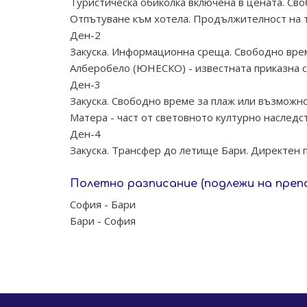
Туристическа обиколка включена в цената. Св
Отпътуване към хотела. Продължителност на тр
Ден-2
Закуска. Информационна среща. Свободно врем
Алберобело (ЮНЕСКО) - известната приказна ст
Ден-3
Закуска. Свободно време за плаж или възможно
Матера - част от световното културно наследс
Ден-4
Закуска. Трансфер до летище Бари. Директен п
Полетно разписание (подлежи на преп
София - Бари
Бари - София