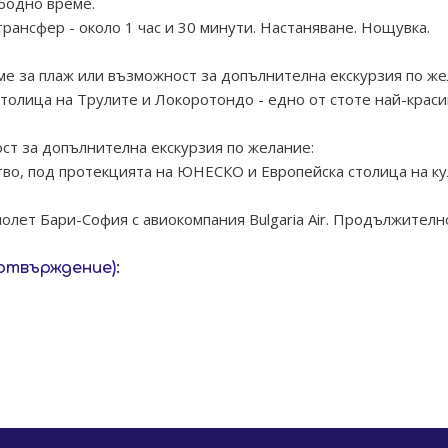
ободно време.
ансфер - около 1 час и 30 минути. Настаняване. Нощувка.
е за плаж или възможност за допълнителна екскурзия по же
олица на Трулите и Локоротондо - едно от стоте най-красив
ст за допълнителна екскурзия по желание:
тво, под протекцията на ЮНЕСКО и Европейска столица на ку
олет Бари-София с авиокомпания Bulgaria Air. Продължителнос
отвърждение):