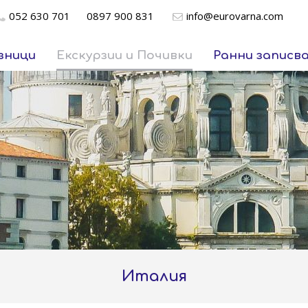
052 630 701
0897 900 831
info@eurovarna.com
зници
Екскурзии и Почивки
Ранни записв
Италия