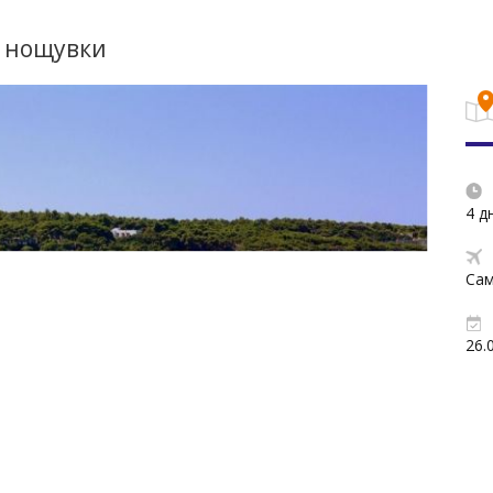
3 нощувки
4 д
Са
26.