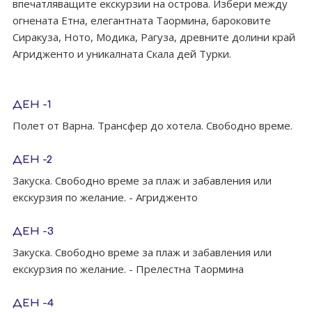
впечатляващите екскурзии на острова. Избери между
огнената Етна, елегантната Таормина, бароковите
Сиракуза, Ното, Модика, Рагуза, древните долини край
Агридженто и уникалната Скала дей Турки.
ДЕН -1
Полет от Варна. Трансфер до хотела. Свободно време.
ДЕН -2
Закуска. Свободно време за плаж и забавления или
екскурзия по желаниe. - Агридженто
ДЕН -3
Закуска. Свободно време за плаж и забавления или
екскурзия по желаниe. - Прелестна Таормина
ДЕН -4