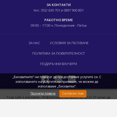
ЗА КОНТАКТИ
тел.: 052/ 630 701
и 0897 900 831
РАБОТНО ВРЕМЕ
09:00 – 17:00 ч.
Понеделник - Петък
ЗА НАС
УСЛОВИЯ ЗА ПЪТУВАНЕ
ПОЛИТИКА ЗА ПОВЕРИТЕЛНОСТ
ПОДАРЪЧНИ ВАУЧЕРИ
„Бисквитките“ ни помагат да предоставяме услугите си. С
използването на услугите ни приемате, че можем да
използваме „бисквитки“.
Прочети повече
Съгласен съм
Този сайт е рекламен. Информация съгласно чл. 82 от ЗТ може да
получите в нашите офиси.
Евро-Варна ЕООД © 2020 Всички права запазени