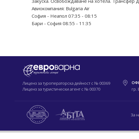
Закуска. Освобождаване на хотела. Трансфер д
Авиокомпания: Bulgaria Air
София - Неапол 07:35 - 08:15
Бари - София 08:55 - 11:35
ОФ
Лиценз за туроператорска дейност с
№ 00369
Лиценз за туристически агент с
№ 00370
гр.
За н