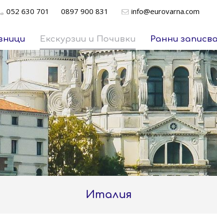
052 630 701
0897 900 831
info@eurovarna.com
зници
Екскурзии и Почивки
Ранни записв
Италия