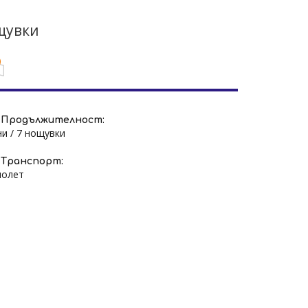
ощувки
Продължителност:
ни / 7 нощувки
Транспорт:
молет