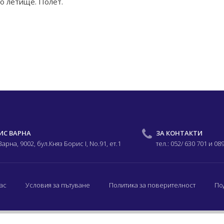
о летище. Полет.
ИС ВАРНА
ЗА КОНТАКТИ
 Варна, 9002,
бул.Княз Борис I,
No.91, ет.1
тел.: 052/ 630 701
и 08
ас
Условия за пътуване
Политика за поверителност
По