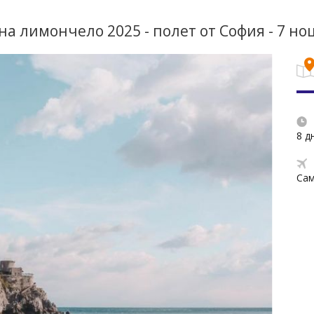
на лимончело 2025 - полет от София - 7 н
8 д
Са