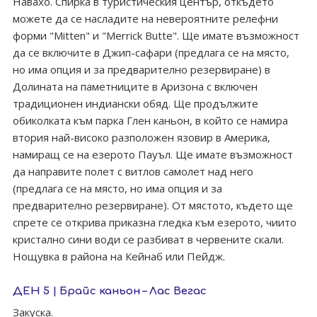
Навахо. Спирка в туристическия център, откъдето
можете да се насладите на невероятните релефни
форми "Mitten" и "Merrick Butte". Ще имате възможност
да се включите в Джип-сафари (предлага се на място,
но има опция и за предварително резервиране) в
Долината на паметниците в Аризона с включен
традиционен индиански обяд. Ще продължите
обиколката към парка Глен каньон, в който се намира
втория най-високо разположен язовир в Америка,
намиращ се на езерото Пауъл. Ще имате възможност
да направите полет с витлов самолет над него
(предлага се на място, но има опция и за
предварително резервиране). От мястото, където ще
спрете се открива приказна гледка към езерото, чиито
кристално сини води се разбиват в червените скали.
Нощувка в района на Кейнаб или Пейдж.
ДЕН 5 | Брайс каньон – Лас Вегас
Закуска.