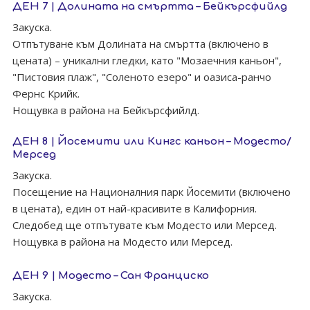
ДЕН 7 | Долината на смъртта – Бейкърсфийлд
Закуска.
Отпътуване към Долината на смъртта (включено в
цената) – уникални гледки, като "Мозаечния каньон",
"Пистовия плаж", "Соленото езеро" и оазиса-ранчо
Фернс Крийк.
Нощувка в района на Бейкърсфийлд.
ДЕН 8 | Йосемити или Кингс каньон – Модесто/
Мерсед
Закуска.
Посещение на Националния парк Йосемити (включено
в цената), един от най-красивите в Калифорния.
Следобед ще отпътувате към Модесто или Мерсед.
Нощувка в района на Модесто или Мерсед.
ДЕН 9 | Модесто – Сан Франциско
Закуска.