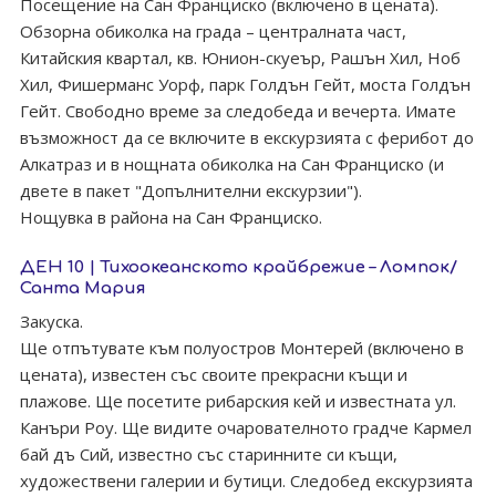
Посещение на Сан Франциско (включено в цената).
Обзорна обиколка на града – централната част,
Китайския квартал, кв. Юнион-скуеър, Рашън Хил, Ноб
Хил, Фишерманс Уорф, парк Голдън Гейт, моста Голдън
Гейт. Свободно време за следобеда и вечерта. Имате
възможност да се включите в екскурзията с ферибот до
Алкатраз и в нощната обиколка на Сан Франциско (и
двете в пакет "Допълнителни екскурзии").
Нощувка в района на Сан Франциско.
ДЕН 10 | Тихоокеанското крайбрежие – Ломпок/
Санта Мария
Закуска.
Ще отпътувате към полуостров Монтерей (включено в
цената), известен със своите прекрасни къщи и
плажове. Ще посетите рибарския кей и известната ул.
Канъри Роу. Ще видите очарователното градче Кармел
бай дъ Сий, известно със старинните си къщи,
художествени галерии и бутици. Следобед екскурзията