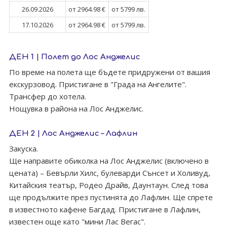
26.09.2026
от 2964.98 €
от 5799 лв.
17.10.2026
от 2964.98 €
от 5799 лв.
ДЕН 1 | Полет до Лос Анджелис
По време на полета ще бъдете придружени от вашия
екскурзовод. Пристигане в "Града на Ангелите".
Трансфер до хотела.
Нощувка в района на Лос Анджелис.
ДЕН 2 | Лос Анджелис – Лафлин
Закуска.
Ще направите обиколка на Лос Анджелис (включено в
цената) – Бевърли Хилс, булеварди Сънсет и Холивуд,
Китайския театър, Родео Драйв, Даунтаун. След това
ще продължите през пустинята до Лафлин. Ще спрете
в известното кафене Багдад. Пристигане в Лафлин,
известен още като "мини Лас Вегас".