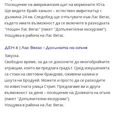
Посещение на американския щат на мормоните Юта.
Ще видите Брайс каньон – естествен амфитеатър с
дължина 24 км. Следобед ще отпътувате към Лас Вегас,
където имате възможност да се включите в разходката
"Нощен Лас Вегас" (пакет "Допълнителни екскурзии").
Нощувка в района на Лас Вегас.
ДЕН 6 | Лас Вегас – Долината на огъня
Закуска.
Свободно време, за да се докоснете до многобройните
атракции, които ви предлага градът. Сред изкушенията
са стоки на световни брандове, оживени казина и
шоута на Бродуей. Можете и просто да се разходите
по известната улица Стрип. Предлагаме ви и друга
възможност за деня – посещение на Долината на огъня
(пакет "Допълнителни екскурзии").
Нощувка в района на Лас Вегас.