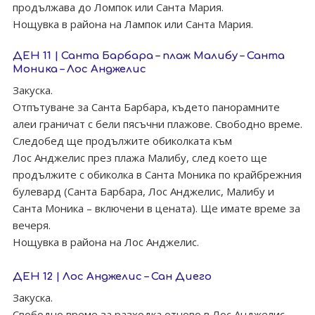
продължава до Ломпок или Санта Мария.
Нощувка в района на Лампок или Санта Мария.
ДЕН 11 | Санта Барбара – плаж Малибу – Санта
Моника – Лос Анджелис
Закуска.
Отпътуване за Санта Барбара, където панорамните
алеи граничат с бели пясъчни плажове. Свободно време.
Следобед ще продължите обиколката към
Лос Анджелис през плажа Малибу, след което ще
продължите с обиколка в Санта Моника по крайбрежния
булевард (Санта Барбара, Лос Анджелис, Малибу и
Санта Моника – включени в цената). Ще имате време за
вечеря.
Нощувка в района на Лос Анджелис.
ДЕН 12 | Лос Анджелис – Сан Диего
Закуска.
Свободно време за разходка отново в Лос Анджелис