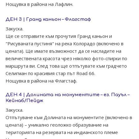
Нощувка в района на Лафлин.
ДЕН 3 | Гранд каньон – Флагстаф
Закуска.
Ще се отправите към прочутия Гранд каньон и
"Рисуваната пустиня" на река Колорадо (включено в
цената). Ще имате възможност да се насладите на
величествената красота чрез няколко фото-спирки по
маршрута ви. След това ще отпътувате към градчето
Селигман по красивия стар път Road 66.
Нощувка в района на Флагстаф.
ДЕН 4 | Долината на монументите – ез. Пауъл –
Кейнаб/Пейдж
Закуска.
Отпътуване към Долината на монументите (включено в
цената) – уникално геоложко образувание на
територията на резервата на индианското племе