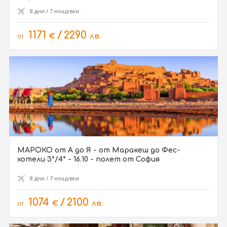
8 дни / 7 нощувки
1171
/
2290
от
€
лв.
МАРОКО от А до Я - от Маракеш до Фес-
хотели 3*/4* - 16.10 - полет от София
8 дни / 7 нощувки
1074
/
2100
от
€
лв.