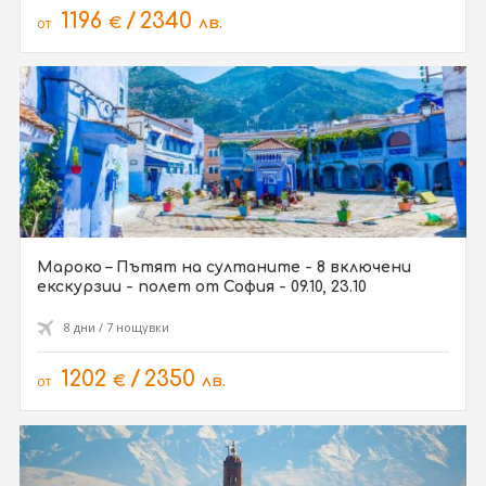
1196
/
2340
от
€
лв.
Мароко – Пътят на султаните - 8 включени
екскурзии - полет от София - 09.10, 23.10
8 дни / 7 нощувки
1202
/
2350
от
€
лв.