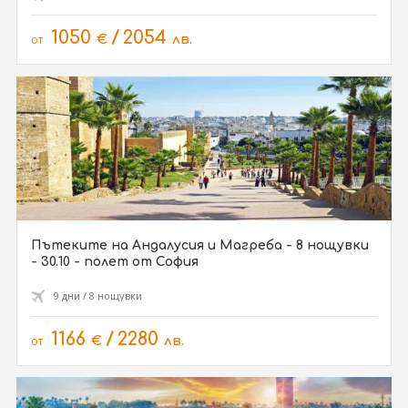
1050
/
2054
от
€
лв.
Пътеките на Андалусия и Магреба - 8 нощувки
- 30.10 - полет от София
9 дни / 8 нощувки
1166
/
2280
от
€
лв.