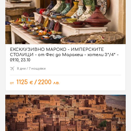
ЕКСКЛУЗИВНО МАРОКО - ИМПЕРСКИТЕ
СТОЛИЦИ - от Фес до Маракеш - хотели 3*/4* -
09.10, 23.10
8 дни / 7 нощувки
1125
/
2200
от
€
лв.