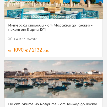
Имперски столици - от Маракеш до Танжер -
полет от Варна 10.11
8 дни / 7 нощувки
1090
/
2132
от
€
лв.
По стъпките на маврите - от Танжер до Коста