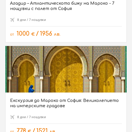
Агадир – Атлантическото бижу на Мароко - 7
нощувки с полет от София
8 дни / 7 нощувки
1000
/
1956
от
€
лв.
Екскурзия до Мароко от София: Великолепието
на имперските градове
8 дни / 7 нощувки
778
/
1521
от
€
лв.