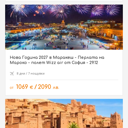
Нова Година 2027 в Маракеш - Перлата на
Мароко - полет Wizz air от София - 29.12
8 дни / 7 нощувки
1069
/
2090
от
€
лв.