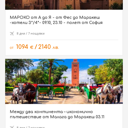
МАРОКО от А до Я - от Фес до Маракеш
-хотели 3*/4*- 09.10, 23.10 - полет от София
8 дни / 7 нощувки
1094
/
2140
от
€
лв.
Между два континента – икономично
пътешествие от Малага до Маракеш 03.11
8 дни / 7 нощувки