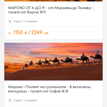
МАРОКО ОТ А ДО Я - от Маракеш до Танжер -
полет от Варна 10.11
8 дни / 7 нощувки
1150
/
2249
от
€
лв.
Мароко – Пътят на султаните - 8 включени
екскурзии - полет от София 16.10
8 дни / 7 нощувки