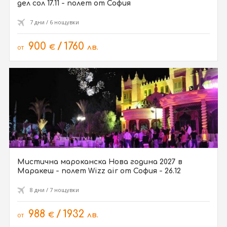
дел сол 17.11 - полет от София
7 дни / 6 нощувки
900
/
1760
от
€
лв.
Мистична мароканска Нова година 2027 в
Маракеш - полет Wizz air от София - 26.12
8 дни / 7 нощувки
988
/
1932
от
€
лв.