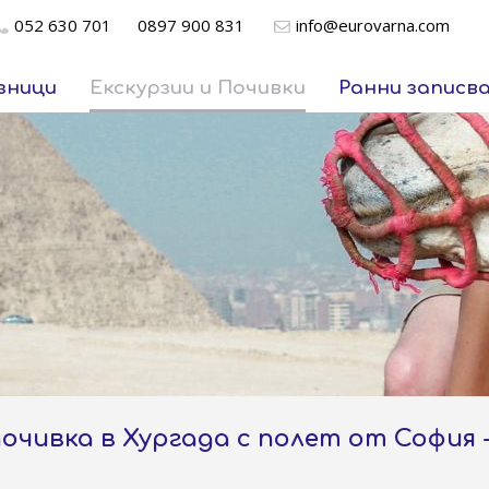
052 630 701
0897 900 831
info@eurovarna.com
зници
Екскурзии и Почивки
Ранни записв
e почивка в Хургада с полет от София 