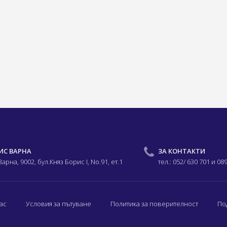
ИС ВАРНА
ЗА КОНТАКТИ
 Варна, 9002,
бул.Княз Борис I,
No.91, ет.1
тел.: 052/ 630 701
и 08
ас
Условия за пътуване
Политика за поверителност
По