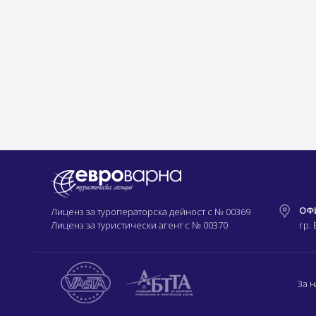
ОФ
Лиценз за туроператорска дейност с
№ 00369
Лиценз за туристически агент с
№ 00370
гр.
За н